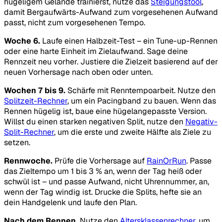
hügeligem Gelände trainierst, nutze das
Steigungstool
,
damit Bergaufwärts-Aufwand zum vorgesehenen Aufwand
passt, nicht zum vorgesehenen Tempo.
Woche 6.
Laufe einen Halbzeit-Test – ein Tune-up-Rennen
oder eine harte Einheit im Zielaufwand. Sage deine
Rennzeit neu vorher. Justiere die Zielzeit basierend auf der
neuen Vorhersage nach oben oder unten.
Wochen 7 bis 9.
Schärfe mit Renntempoarbeit. Nutze den
Splitzeit-Rechner
, um ein Pacingband zu bauen. Wenn das
Rennen hügelig ist, baue eine hügelangepasste Version.
Willst du einen starken negativen Split, nutze den
Negativ-
Split-Rechner
, um die erste und zweite Hälfte als Ziele zu
setzen.
Rennwoche.
Prüfe die Vorhersage auf
RainOrRun
. Passe
das Zieltempo um 1 bis 3 % an, wenn der Tag heiß oder
schwül ist – und passe Aufwand, nicht Uhrennummer, an,
wenn der Tag windig ist. Drucke die Splits, hefte sie an
dein Handgelenk und laufe den Plan.
Nach dem Rennen.
Nutze den
Altersklassenrechner
, um