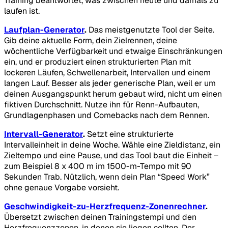
Training beantwortet, was zwischen heute und damals zu
laufen ist.
Laufplan-Generator
.
Das meistgenutzte Tool der Seite.
Gib deine aktuelle Form, dein Zielrennen, deine
wöchentliche Verfügbarkeit und etwaige Einschränkungen
ein, und er produziert einen strukturierten Plan mit
lockeren Läufen, Schwellenarbeit, Intervallen und einem
langen Lauf. Besser als jeder generische Plan, weil er um
deinen Ausgangspunkt herum gebaut wird, nicht um einen
fiktiven Durchschnitt. Nutze ihn für Renn-Aufbauten,
Grundlagenphasen und Comebacks nach dem Rennen.
Intervall-Generator
.
Setzt eine strukturierte
Intervalleinheit in deine Woche. Wähle eine Zieldistanz, ein
Zieltempo und eine Pause, und das Tool baut die Einheit –
zum Beispiel 8 x 400 m im 1500-m-Tempo mit 90
Sekunden Trab. Nützlich, wenn dein Plan “Speed Work”
ohne genaue Vorgabe vorsieht.
Geschwindigkeit-zu-Herzfrequenz-Zonenrechner
.
Übersetzt zwischen deinen Trainingstempi und den
Herzfrequenzzonen, in denen sie liegen sollten. Der