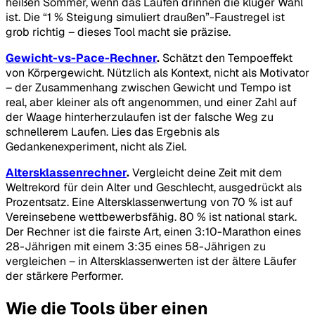
heißen Sommer, wenn das Laufen drinnen die klüger Wahl
ist. Die “1 % Steigung simuliert draußen”-Faustregel ist
grob richtig – dieses Tool macht sie präzise.
Gewicht-vs-Pace-Rechner
.
Schätzt den Tempoeffekt
von Körpergewicht. Nützlich als Kontext, nicht als Motivator
– der Zusammenhang zwischen Gewicht und Tempo ist
real, aber kleiner als oft angenommen, und einer Zahl auf
der Waage hinterherzulaufen ist der falsche Weg zu
schnellerem Laufen. Lies das Ergebnis als
Gedankenexperiment, nicht als Ziel.
Altersklassenrechner
.
Vergleicht deine Zeit mit dem
Weltrekord für dein Alter und Geschlecht, ausgedrückt als
Prozentsatz. Eine Altersklassenwertung von 70 % ist auf
Vereinsebene wettbewerbsfähig. 80 % ist national stark.
Der Rechner ist die fairste Art, einen 3:10-Marathon eines
28-Jährigen mit einem 3:35 eines 58-Jährigen zu
vergleichen – in Altersklassenwerten ist der ältere Läufer
der stärkere Performer.
Wie die Tools über einen