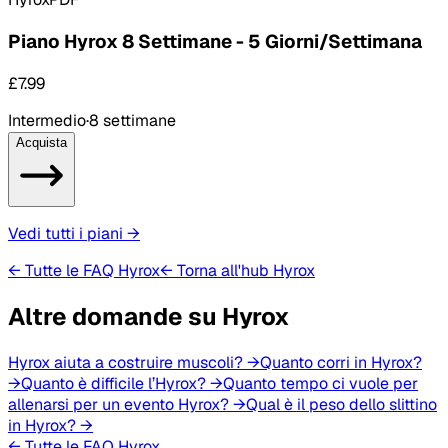
Piano Hyrox 8 Settimane - 5 Giorni/Settimana
£7.99
Intermedio
·
8 settimane
Acquista
Vedi tutti i piani
→
← Tutte le FAQ Hyrox
← Torna all'hub Hyrox
Altre domande su Hyrox
Hyrox aiuta a costruire muscoli?
→
Quanto corri in Hyrox?
→
Quanto è difficile l’Hyrox?
→
Quanto tempo ci vuole per
allenarsi per un evento Hyrox?
→
Qual è il peso dello slittino
in Hyrox?
→
← Tutte le FAQ Hyrox