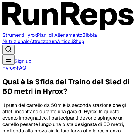
Strumenti
Hyrox
Piani di Allenamento
Bibbia
Nutrizionale
Attrezzatura
Articoli
Shop
Sign up
Hyrox
›
FAQ
Qual è la Sfida del Traino del Sled di
50 metri in Hyrox?
Il push del carrello da 50m è la seconda stazione che gli
atleti incontrano durante una gara di Hyrox. In questo
evento impegnativo, i partecipanti devono spingere un
carrello pesante lungo una pista designata di 50 metri,
mettendo alla prova sia la loro forza che la resistenza.