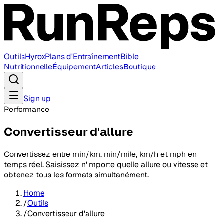
Outils
Hyrox
Plans d'Entraînement
Bible
Nutritionnelle
Équipement
Articles
Boutique
Sign up
Performance
Convertisseur d'allure
Convertissez entre min/km, min/mile, km/h et mph en
temps réel. Saisissez n'importe quelle allure ou vitesse et
obtenez tous les formats simultanément.
Home
/
Outils
/
Convertisseur d'allure