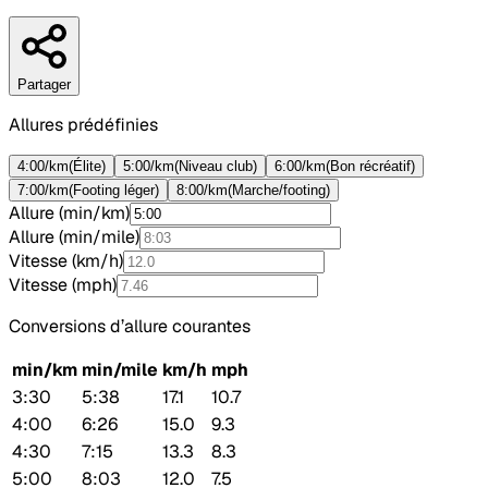
Partager
Allures prédéfinies
4:00/km
(
Élite
)
5:00/km
(
Niveau club
)
6:00/km
(
Bon récréatif
)
7:00/km
(
Footing léger
)
8:00/km
(
Marche/footing
)
Allure (min/km)
Allure (min/mile)
Vitesse (km/h)
Vitesse (mph)
Conversions d’allure courantes
min/km
min/mile
km/h
mph
3:30
5:38
17.1
10.7
4:00
6:26
15.0
9.3
4:30
7:15
13.3
8.3
5:00
8:03
12.0
7.5