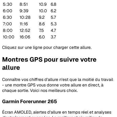
5:30
8:51
10.9
6.8
6:00
9:39
10.0
6.2
6:30
10:28
9.2
5.7
7:00
11:16
8.6
5.3
8:00
12:52
7.5
4.7
10:00
16:06
6.0
3.7
Cliquez sur une ligne pour charger cette allure.
Montres GPS pour suivre votre
allure
Connaître vos chiffres d'allure n'est que la moitié du travail
- une montre GPS vous donne votre allure en direct, à
chaque sortie. Voici nos meilleurs choix.
Garmin Forerunner 265
Écran AMOLED, alertes d'allure en temps réel et analyses