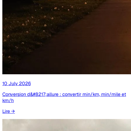
10 July 2026
Conversion d&#8217;allure : convertir min/km, min/mile et
km/h
Lire
→