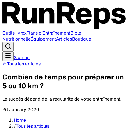
Outils
Hyrox
Plans d'Entraînement
Bible
Nutritionnelle
Équipement
Articles
Boutique
Sign up
←
Tous les articles
Combien de temps pour préparer un
5 ou 10 km ?
Le succès dépend de la régularité de votre entraînement.
26 January 2026
Home
/
Tous les articles