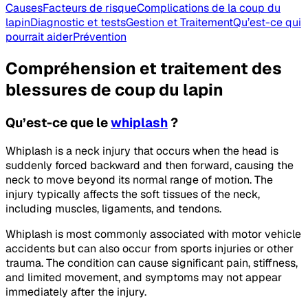
Causes
Facteurs de risque
Complications de la coup du
lapin
Diagnostic et tests
Gestion et Traitement
Qu’est-ce qui
pourrait aider
Prévention
Compréhension et traitement des
blessures de coup du lapin
Qu’est-ce que le
whiplash
?
Whiplash is a neck injury that occurs when the head is
suddenly forced backward and then forward, causing the
neck to move beyond its normal range of motion. The
injury typically affects the soft tissues of the neck,
including muscles, ligaments, and tendons.
Whiplash is most commonly associated with motor vehicle
accidents but can also occur from sports injuries or other
trauma. The condition can cause significant pain, stiffness,
and limited movement, and symptoms may not appear
immediately after the injury.