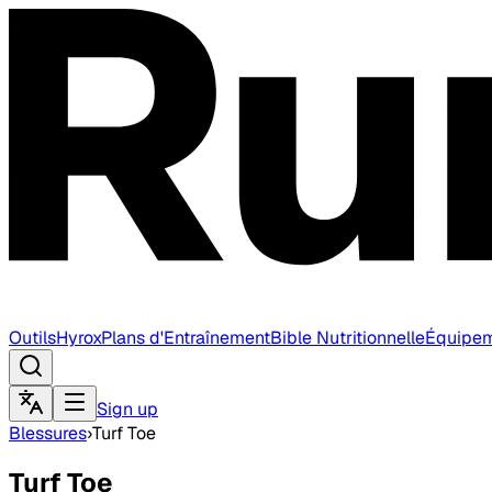
Outils
Hyrox
Plans d'Entraînement
Bible Nutritionnelle
Équipe
Sign up
Blessures
›
Turf Toe
Turf Toe