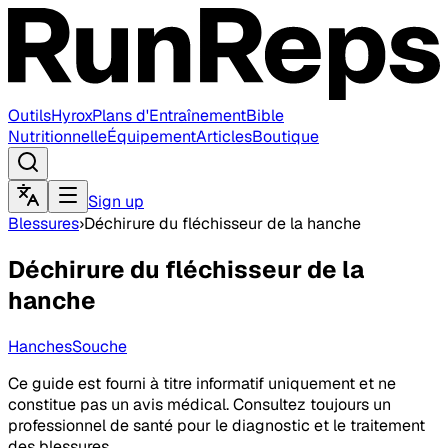
Outils
Hyrox
Plans d'Entraînement
Bible
Nutritionnelle
Équipement
Articles
Boutique
Sign up
Blessures
›
Déchirure du fléchisseur de la hanche
Déchirure du fléchisseur de la
hanche
Hanches
Souche
Ce guide est fourni à titre informatif uniquement et ne
constitue pas un avis médical. Consultez toujours un
professionnel de santé pour le diagnostic et le traitement
des blessures.