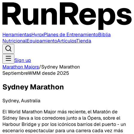
Herramientas
Hyrox
Planes de Entrenamiento
Biblia
Nutricional
Equipamiento
Artículos
Tienda
Sign up
Marathon Majors
/
Sydney Marathon
Septiembre
WMM desde
2025
Sydney Marathon
Sydney
,
Australia
El World Marathon Major más reciente, el Maratón de
Sídney lleva a los corredores junto a la Ópera, sobre el
Harbour Bridge y por los icónicos barrios del puerto - un
escenario espectacular para una carrera cada vez más