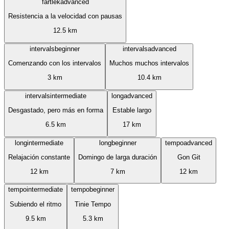
fartlek
advanced
Resistencia a la velocidad con pausas
12.5
km
intervals
beginner
intervals
advanced
Comenzando con los intervalos
Muchos muchos intervalos
3
km
10.4
km
intervals
intermediate
long
advanced
Desgastado, pero más en forma
Estable largo
6.5
km
17
km
long
intermediate
long
beginner
tempo
advanced
Relajación constante
Domingo de larga duración
Gon Git
12
km
7
km
12
km
tempo
intermediate
tempo
beginner
Subiendo el ritmo
Tinie Tempo
9.5
km
5.3
km