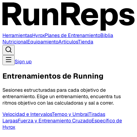
Herramientas
Hyrox
Planes de Entrenamiento
Biblia
Nutricional
Equipamiento
Artículos
Tienda
Sign up
Entrenamientos de Running
Sesiones estructuradas para cada objetivo de
entrenamiento. Elige un entrenamiento, encuentra tus
ritmos objetivo con las calculadoras y sal a correr.
Velocidad e Intervalos
Tempo y Umbral
Tiradas
Largas
Fuerza y Entrenamiento Cruzado
Específico de
Hyrox