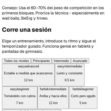
Consejo
:
Usa el 60–70% del peso de competición en los
primeros bloques. Prioriza la técnica - especialmente en
wall balls, SkiErg y trineo.
Corre una sesión
Elige un entrenamiento, introduce tu ritmo y sigue el
temporizador guiado. Funciona genial en tablets y
pantallas de gimnasio.
Todos los niveles
Principiante
Intermedio
Avanzado
easy
advanced
easy
intermediate
Estable a medida que avanzamos
Lento y constante
12
km
9.5
km
easy
beginner
fartlek
intermediate
fartlek
beginner
Tomándolo con calma
Arriba y hacia ellos
Corto pero agudo
7
km
12
km
5
km