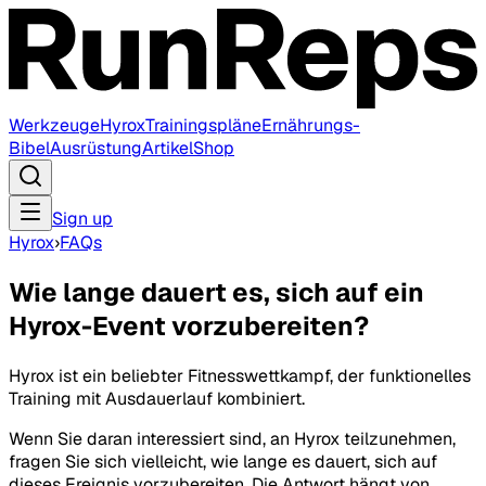
Werkzeuge
Hyrox
Trainingspläne
Ernährungs-
Bibel
Ausrüstung
Artikel
Shop
Sign up
Hyrox
›
FAQs
Wie lange dauert es, sich auf ein
Hyrox-Event vorzubereiten?
Hyrox ist ein beliebter Fitnesswettkampf, der funktionelles
Training mit Ausdauerlauf kombiniert.
Wenn Sie daran interessiert sind, an Hyrox teilzunehmen,
fragen Sie sich vielleicht, wie lange es dauert, sich auf
dieses Ereignis vorzubereiten. Die Antwort hängt von