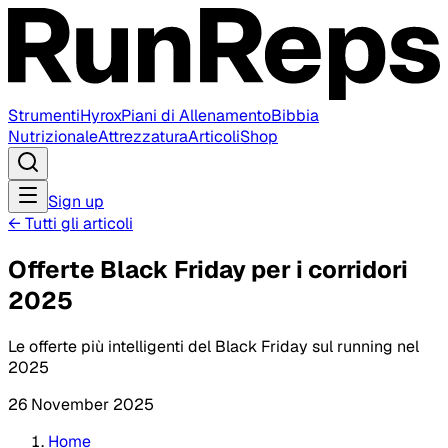
Strumenti
Hyrox
Piani di Allenamento
Bibbia
Nutrizionale
Attrezzatura
Articoli
Shop
Sign up
←
Tutti gli articoli
Offerte Black Friday per i corridori
2025
Le offerte più intelligenti del Black Friday sul running nel
2025
26 November 2025
Home