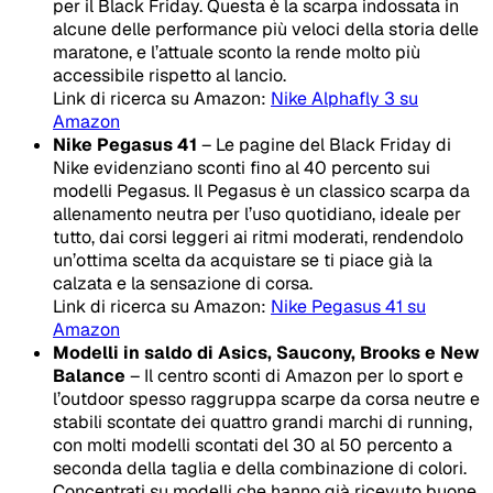
per il Black Friday. Questa è la scarpa indossata in
alcune delle performance più veloci della storia delle
maratone, e l’attuale sconto la rende molto più
accessibile rispetto al lancio.
Link di ricerca su Amazon:
Nike Alphafly 3 su
Amazon
Nike Pegasus 41
– Le pagine del Black Friday di
Nike evidenziano sconti fino al 40 percento sui
modelli Pegasus. Il Pegasus è un classico scarpa da
allenamento neutra per l’uso quotidiano, ideale per
tutto, dai corsi leggeri ai ritmi moderati, rendendolo
un’ottima scelta da acquistare se ti piace già la
calzata e la sensazione di corsa.
Link di ricerca su Amazon:
Nike Pegasus 41 su
Amazon
Modelli in saldo di Asics, Saucony, Brooks e New
Balance
– Il centro sconti di Amazon per lo sport e
l’outdoor spesso raggruppa scarpe da corsa neutre e
stabili scontate dei quattro grandi marchi di running,
con molti modelli scontati del 30 al 50 percento a
seconda della taglia e della combinazione di colori.
Concentrati su modelli che hanno già ricevuto buone