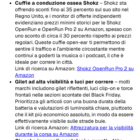
Cuffie a conduzione ossea Shokz
– Shokz sta
offrendo sconti fino al 35 percento sul suo sito nel
Regno Unito, e i monitor di offerte indipendenti
evidenziano prezzi minimi storici per le Shokz
OpenRun e OpenRun Pro 2 su Amazon, spesso con
uno sconto di circa il 30 percento rispetto ai prezzi
regolari. Queste cuffie open-ear ti permettono di
sentire il traffico e l’ambiente circostante mentre
continui a goderti la musica o i podcast, il che è
ideale per correre in città.
Link di ricerca su Amazon:
Shokz OpenRun Pro 2 su
Amazon
Gilet ad alta visibilità e luci per correre
– molti
marchi includono gilet riflettenti, luci clip-on e torce
frontali nelle sezioni scontate del Black Friday.
Prioritizza gli articoli con una buona durata della
batteria e valutazioni di luminosità chiare, piuttosto
che il kit più economico assoluto, in modo da essere
effettivamente visibile sulle strade buie.
Link di ricerca Amazon:
Attrezzatura per la visibilità
durante la corsa su Amazon