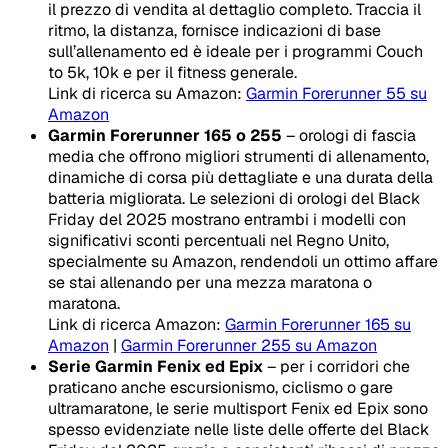
il prezzo di vendita al dettaglio completo. Traccia il
ritmo, la distanza, fornisce indicazioni di base
sull’allenamento ed è ideale per i programmi Couch
to 5k, 10k e per il fitness generale.
Link di ricerca su Amazon:
Garmin Forerunner 55 su
Amazon
Garmin Forerunner 165 o 255
– orologi di fascia
media che offrono migliori strumenti di allenamento,
dinamiche di corsa più dettagliate e una durata della
batteria migliorata. Le selezioni di orologi del Black
Friday del 2025 mostrano entrambi i modelli con
significativi sconti percentuali nel Regno Unito,
specialmente su Amazon, rendendoli un ottimo affare
se stai allenando per una mezza maratona o
maratona.
Link di ricerca Amazon:
Garmin Forerunner 165 su
Amazon
|
Garmin Forerunner 255 su Amazon
Serie Garmin Fenix ed Epix
– per i corridori che
praticano anche escursionismo, ciclismo o gare
ultramaratone, le serie multisport Fenix ed Epix sono
spesso evidenziate nelle liste delle offerte del Black