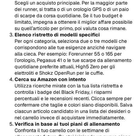
Scegli un acquisto principale. Per la maggior parte
dei runner, si tratta o di un orologio GPS o di un paio
di scarpe da corsa quotidiane. Se il tuo budget è
limitato, impegna a ottenere il miglior affare possibile
su quell’articolo per primo, poi valuta cosa rimane.
Elenco ristretto di modelli specifici
Per ogni categoria, seleziona due o tre modelli che
corrispondono alle tue esigenze anziché navigare
alla cieca. Per esempio: Forerunner 55 o 165 per
l’orologio, Pegasus 41 o le tue scarpe da allenamento
quotidiane preferite attuali, High5 Zero per gli
elettroliti e Shokz OpenRun per le cuffie.
Cerca su Amazon con intento
Utilizza ricerche mirate con la tua lista ristretta e
controlla i badge del Black Friday, i risparmi
percentuali e le recensioni recenti. Clicca sempre per
confermare che taglie e colori siano disponibili. Salva
ciascun articolo candidato in una lista dei desideri o
nel carrello invece di acquistare immediatamente.
Verifica in base ai tuoi piani di allenamento
Confronta il tuo carrello con le settimane di