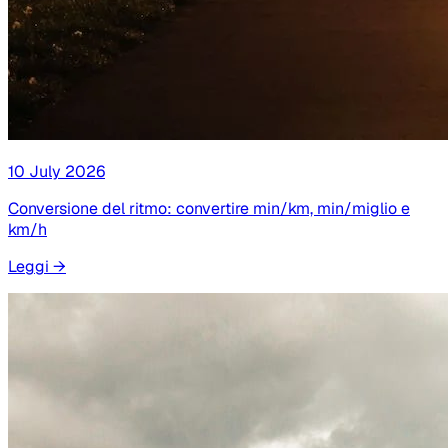
10 July 2026
Conversione del ritmo: convertire min/km, min/miglio e
km/h
Leggi
→