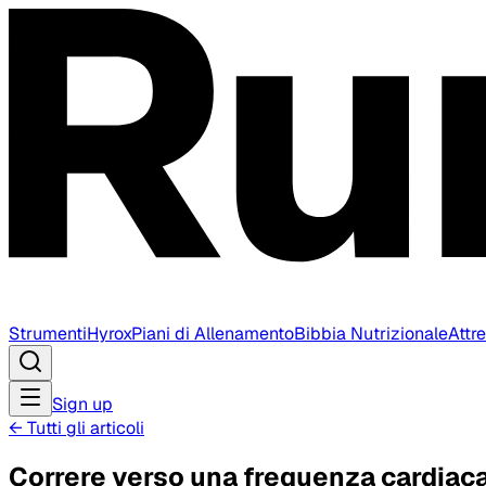
Strumenti
Hyrox
Piani di Allenamento
Bibbia Nutrizionale
Attr
Sign up
←
Tutti gli articoli
Correre verso una frequenza cardiaca