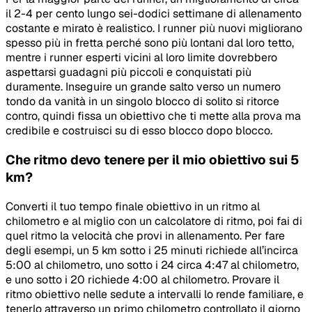
il 2-4 per cento lungo sei-dodici settimane di allenamento
costante e mirato è realistico. I runner più nuovi migliorano
spesso più in fretta perché sono più lontani dal loro tetto,
mentre i runner esperti vicini al loro limite dovrebbero
aspettarsi guadagni più piccoli e conquistati più
duramente. Inseguire un grande salto verso un numero
tondo da vanità in un singolo blocco di solito si ritorce
contro, quindi fissa un obiettivo che ti mette alla prova ma
credibile e costruisci su di esso blocco dopo blocco.
Che ritmo devo tenere per il mio obiettivo sui 5
km?
Converti il tuo tempo finale obiettivo in un ritmo al
chilometro e al miglio con un calcolatore di ritmo, poi fai di
quel ritmo la velocità che provi in allenamento. Per fare
degli esempi, un 5 km sotto i 25 minuti richiede all’incirca
5:00 al chilometro, uno sotto i 24 circa 4:47 al chilometro,
e uno sotto i 20 richiede 4:00 al chilometro. Provare il
ritmo obiettivo nelle sedute a intervalli lo rende familiare, e
tenerlo attraverso un primo chilometro controllato il giorno