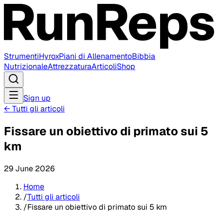
Strumenti
Hyrox
Piani di Allenamento
Bibbia
Nutrizionale
Attrezzatura
Articoli
Shop
Sign up
←
Tutti gli articoli
Fissare un obiettivo di primato sui 5
km
29 June 2026
Home
/
Tutti gli articoli
/
Fissare un obiettivo di primato sui 5 km