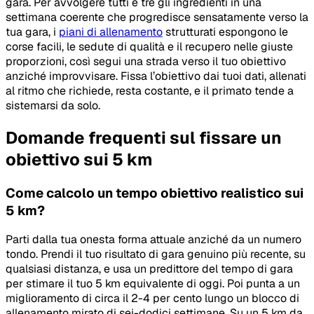
gara. Per avvolgere tutti e tre gli ingredienti in una
settimana coerente che progredisce sensatamente verso la
tua gara, i
piani di allenamento
strutturati espongono le
corse facili, le sedute di qualità e il recupero nelle giuste
proporzioni, così segui una strada verso il tuo obiettivo
anziché improvvisare. Fissa l’obiettivo dai tuoi dati, allenati
al ritmo che richiede, resta costante, e il primato tende a
sistemarsi da solo.
Domande frequenti sul fissare un
obiettivo sui 5 km
Come calcolo un tempo obiettivo realistico sui
5 km?
Parti dalla tua onesta forma attuale anziché da un numero
tondo. Prendi il tuo risultato di gara genuino più recente, su
qualsiasi distanza, e usa un predittore del tempo di gara
per stimare il tuo 5 km equivalente di oggi. Poi punta a un
miglioramento di circa il 2-4 per cento lungo un blocco di
allenamento mirato di sei-dodici settimane. Su un 5 km da