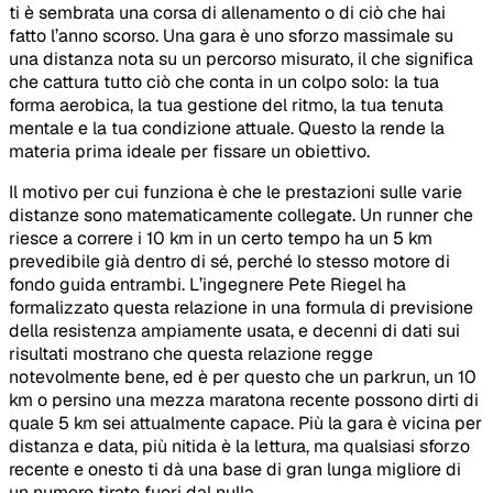
ti è sembrata una corsa di allenamento o di ciò che hai
fatto l’anno scorso. Una gara è uno sforzo massimale su
una distanza nota su un percorso misurato, il che significa
che cattura tutto ciò che conta in un colpo solo: la tua
forma aerobica, la tua gestione del ritmo, la tua tenuta
mentale e la tua condizione attuale. Questo la rende la
materia prima ideale per fissare un obiettivo.
Il motivo per cui funziona è che le prestazioni sulle varie
distanze sono matematicamente collegate. Un runner che
riesce a correre i 10 km in un certo tempo ha un 5 km
prevedibile già dentro di sé, perché lo stesso motore di
fondo guida entrambi. L’ingegnere Pete Riegel ha
formalizzato questa relazione in una formula di previsione
della resistenza ampiamente usata, e decenni di dati sui
risultati mostrano che questa relazione regge
notevolmente bene, ed è per questo che un parkrun, un 10
km o persino una mezza maratona recente possono dirti di
quale 5 km sei attualmente capace. Più la gara è vicina per
distanza e data, più nitida è la lettura, ma qualsiasi sforzo
recente e onesto ti dà una base di gran lunga migliore di
un numero tirato fuori dal nulla.