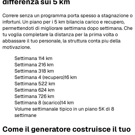
differenza sui 5 km
Correre senza un programma porta spesso a stagnazione o
infortuni. Un piano per i 5 km bilancia carico e recupero,
permettendoti di migliorare settimana dopo settimana. Che
tu voglia completare la distanza per la prima volta o
abbassare il tuo personale, la struttura conta piu della
motivazione.
Settimana 1
14
km
Settimana 2
16
km
Settimana 3
18
km
Settimana 4 (recupero)
16
km
Settimana 5
22
km
Settimana 6
24
km
Settimana 7
26
km
Settimana 8 (scarico)
14
km
Volume settimanale tipico in un piano 5K di 8
settimane
Come il generatore costruisce il tuo