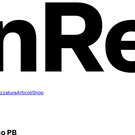
ezzatura
Articoli
Shop
uo PB