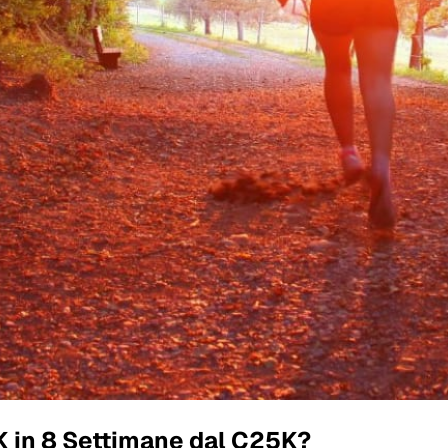
K in 8 Settimane dal C25K?