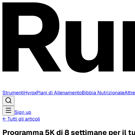
Strumenti
Hyrox
Piani di Allenamento
Bibbia Nutrizionale
Attr
Sign up
←
Tutti gli articoli
Programma 5K di 8 settimane per il t