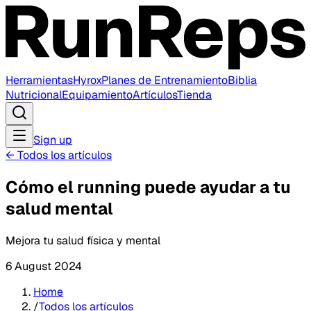
Herramientas
Hyrox
Planes de Entrenamiento
Biblia
Nutricional
Equipamiento
Artículos
Tienda
Sign up
←
Todos los artículos
Cómo el running puede ayudar a tu
salud mental
Mejora tu salud física y mental
6 August 2024
Home
/
Todos los artículos