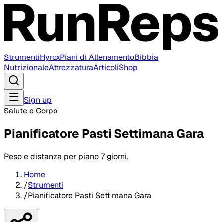
Strumenti
Hyrox
Piani di Allenamento
Bibbia
Nutrizionale
Attrezzatura
Articoli
Shop
Sign up
Salute e Corpo
Pianificatore Pasti Settimana Gara
Peso e distanza per piano 7 giorni.
Home
/
Strumenti
/
Pianificatore Pasti Settimana Gara