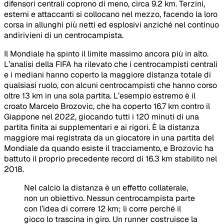
difensori centrali coprono di meno, circa 9.2 km. Terzini,
esterni e attaccanti si collocano nel mezzo, facendo la loro
corsa in allunghi più netti ed esplosivi anziché nel continuo
andirivieni di un centrocampista.
Il Mondiale ha spinto il limite massimo ancora più in alto.
L’analisi della FIFA ha rilevato che i centrocampisti centrali
e i mediani hanno coperto la maggiore distanza totale di
qualsiasi ruolo, con alcuni centrocampisti che hanno corso
oltre 13 km in una sola partita. L’esempio estremo è il
croato Marcelo Brozovic, che ha coperto 16.7 km contro il
Giappone nel 2022, giocando tutti i 120 minuti di una
partita finita ai supplementari e ai rigori. È la distanza
maggiore mai registrata da un giocatore in una partita del
Mondiale da quando esiste il tracciamento, e Brozovic ha
battuto il proprio precedente record di 16.3 km stabilito nel
2018.
Nel calcio la distanza è un effetto collaterale,
non un obiettivo. Nessun centrocampista parte
con l’idea di correre 12 km; li corre perché il
gioco lo trascina in giro. Un runner costruisce la