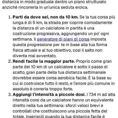
distanza in modo graduale dentro un piano strutturato
anziché rincorrerla in un’unica seduta eroica.
Parti da dove sei, non da 10 km.
Se la tua corsa più
lunga è di 5 km, la strada per coprire comodamente
la distanza di un calciatore in partita è una
costruzione progressiva, aggiungendo un po’ ogni
settimana. Il
generatore di piani di corsa
imposta
questa progressione per te in base alla tua forma
fisica attuale e al tuo obiettivo, così il salto non
diventa mai avventato.
Rendi facile la maggior parte.
Proprio come gran
parte dei 10 km di un calciatore è sotto il passo di
scatto, gran parte della tua distanza settimanale
dovrebbe essere corsa aerobica facile. È la base su
cui si costruisce tutto il resto, e l’errore più comune in
assoluto è correrla troppo forte.
Aggiungi l’intensità a piccole dosi.
I 734 m ad alta
intensità corsi da un calciatore hanno un equivalente
diretto nella tua settimana: sforzi veloci brevi e
controllati che costituiscono una piccola fetta del
totale. Inseriscili quando la tua distanza facile è