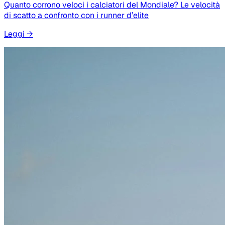
Quanto corrono veloci i calciatori del Mondiale? Le velocità
di scatto a confronto con i runner d’elite
Leggi
→