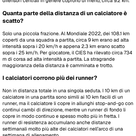
difensori centrali in genere coprono di meno, circa 9.2 km.
Quanta parte della distanza di un calciatore è
scatto?
Solo una piccola frazione. Al Mondiale 2022, dei 108.1 km
coperti da una squadra a partita, circa 9 km erano ad alta
intensità sopra i 20 km/h e appena 2.3 km erano scatto
sopra i 25 km/h. Per giocatore, il CIES ha rilevato circa 734
m di corsa ad alta intensità a partita. La stragrande
maggioranza della distanza è camminata e trotto.
I calciatori corrono più dei runner?
Non in distanza totale in una singola seduta. I 10 km di un
calciatore in una partita sono simili ai 10 km facili di un
runner, ma il calciatore li copre in allunghi stop-and-go con
continui cambi di direzione, mentre un runner di fondo li
copre in modo continuo e spesso molto più in fretta. I
runner di resistenza accumulano anche distanze
settimanali molto più alte dei calciatori nell’arco di una
settimana di allenamento.