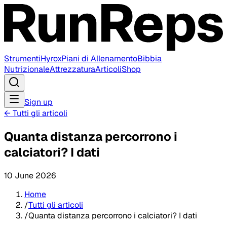
Strumenti
Hyrox
Piani di Allenamento
Bibbia
Nutrizionale
Attrezzatura
Articoli
Shop
Sign up
←
Tutti gli articoli
Quanta distanza percorrono i
calciatori? I dati
10 June 2026
Home
/
Tutti gli articoli
/
Quanta distanza percorrono i calciatori? I dati