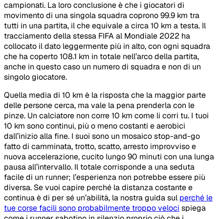
campionati. La loro conclusione è che i giocatori di
movimento di una singola squadra coprono 99.9 km tra
tutti in una partita, il che equivale a circa 10 km a testa. Il
tracciamento della stessa FIFA al Mondiale 2022 ha
collocato il dato leggermente più in alto, con ogni squadra
che ha coperto 108.1 km in totale nell’arco della partita,
anche in questo caso un numero di squadra e non di un
singolo giocatore.
Quella media di 10 km è la risposta che la maggior parte
delle persone cerca, ma vale la pena prenderla con le
pinze. Un calciatore non corre 10 km come li corri tu. I tuoi
10 km sono continui, più o meno costanti e aerobici
dall’inizio alla fine. I suoi sono un mosaico stop-and-go
fatto di camminata, trotto, scatto, arresto improvviso e
nuova accelerazione, cucito lungo 90 minuti con una lunga
pausa all’intervallo. Il totale corrisponde a una seduta
facile di un runner; l’esperienza non potrebbe essere più
diversa. Se vuoi capire perché la distanza costante e
continua è di per sé un’abilità, la nostra guida sul
perché le
tue corse facili sono probabilmente troppo veloci
spiega
come i runner sabotino in silenzio proprio ciò che i