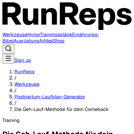
Werkzeuge
Hyrox
Trainingspläne
Ernährungs-
Bibel
Ausrüstung
Artikel
Shop
Sign up
RunReps
/
Werkzeuge
/
Postpartum-Laufplan-Generator
/
Die Geh-Lauf-Methode für dein Comeback
Training