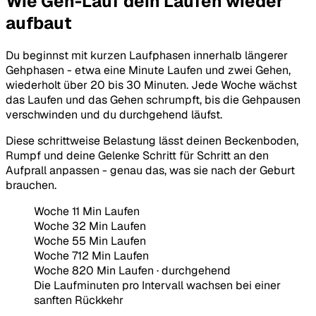
Wie Geh-Lauf dein Laufen wieder
aufbaut
Du beginnst mit kurzen Laufphasen innerhalb längerer
Gehphasen - etwa eine Minute Laufen und zwei Gehen,
wiederholt über 20 bis 30 Minuten. Jede Woche wächst
das Laufen und das Gehen schrumpft, bis die Gehpausen
verschwinden und du durchgehend läufst.
Diese schrittweise Belastung lässt deinen Beckenboden,
Rumpf und deine Gelenke Schritt für Schritt an den
Aufprall anpassen - genau das, was sie nach der Geburt
brauchen.
Woche 1
1
Min Laufen
Woche 3
2
Min Laufen
Woche 5
5
Min Laufen
Woche 7
12
Min Laufen
Woche 8
20
Min Laufen
· durchgehend
Die Laufminuten pro Intervall wachsen bei einer
sanften Rückkehr