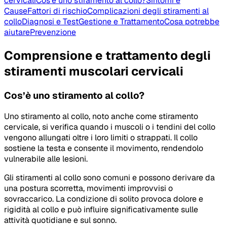
cervicali
Cos’è uno stiramento al collo?
Sintomi e
Cause
Fattori di rischio
Complicazioni degli stiramenti al
collo
Diagnosi e Test
Gestione e Trattamento
Cosa potrebbe
aiutare
Prevenzione
Comprensione e trattamento degli
stiramenti muscolari cervicali
Cos’è uno stiramento al collo?
Uno stiramento al collo, noto anche come stiramento
cervicale, si verifica quando i muscoli o i tendini del collo
vengono allungati oltre i loro limiti o strappati. Il collo
sostiene la testa e consente il movimento, rendendolo
vulnerabile alle lesioni.
Gli stiramenti al collo sono comuni e possono derivare da
una postura scorretta, movimenti improvvisi o
sovraccarico. La condizione di solito provoca dolore e
rigidità al collo e può influire significativamente sulle
attività quotidiane e sul sonno.