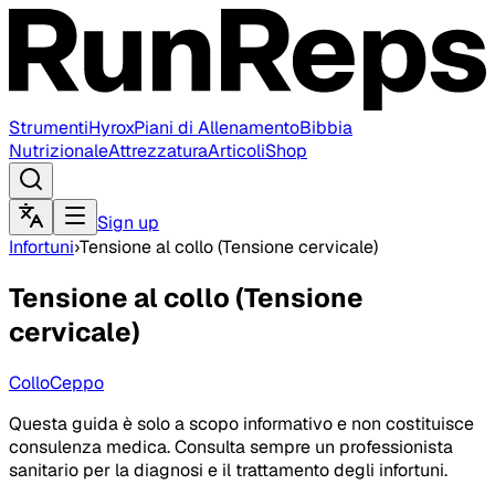
Strumenti
Hyrox
Piani di Allenamento
Bibbia
Nutrizionale
Attrezzatura
Articoli
Shop
Sign up
Infortuni
›
Tensione al collo (Tensione cervicale)
Tensione al collo (Tensione
cervicale)
Collo
Ceppo
Questa guida è solo a scopo informativo e non costituisce
consulenza medica. Consulta sempre un professionista
sanitario per la diagnosi e il trattamento degli infortuni.