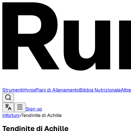
Strumenti
Hyrox
Piani di Allenamento
Bibbia Nutrizionale
Attr
Sign up
Infortuni
›
Tendinite di Achille
Tendinite di Achille