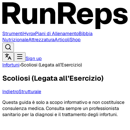
Strumenti
Hyrox
Piani di Allenamento
Bibbia
Nutrizionale
Attrezzatura
Articoli
Shop
Sign up
Infortuni
›
Scoliosi (Legata all’Esercizio)
Scoliosi (Legata all’Esercizio)
Indietro
Strutturale
Questa guida è solo a scopo informativo e non costituisce
consulenza medica. Consulta sempre un professionista
sanitario per la diagnosi e il trattamento degli infortuni.