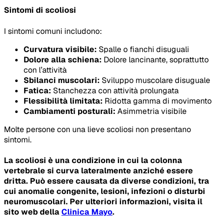
Sintomi di scoliosi
I sintomi comuni includono:
Curvatura visibile:
Spalle o fianchi disuguali
Dolore alla schiena:
Dolore lancinante, soprattutto
con l’attività
Sbilanci muscolari:
Sviluppo muscolare disuguale
Fatica:
Stanchezza con attività prolungata
Flessibilità limitata:
Ridotta gamma di movimento
Cambiamenti posturali:
Asimmetria visibile
Molte persone con una lieve scoliosi non presentano
sintomi.
La scoliosi è una condizione in cui la colonna
vertebrale si curva lateralmente anziché essere
dritta. Può essere causata da diverse condizioni, tra
cui anomalie congenite, lesioni, infezioni o disturbi
neuromuscolari. Per ulteriori informazioni, visita il
sito web della
Clinica Mayo
.