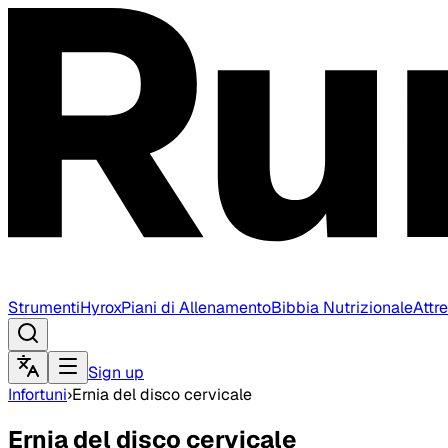
Strumenti
Hyrox
Piani di Allenamento
Bibbia Nutrizionale
Attr
Sign up
Infortuni
›
Ernia del disco cervicale
Ernia del disco cervicale