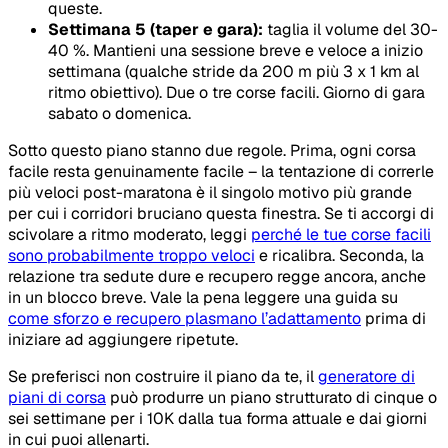
queste.
Settimana 5 (taper e gara):
taglia il volume del 30-
40 %. Mantieni una sessione breve e veloce a inizio
settimana (qualche stride da 200 m più 3 x 1 km al
ritmo obiettivo). Due o tre corse facili. Giorno di gara
sabato o domenica.
Sotto questo piano stanno due regole. Prima, ogni corsa
facile resta genuinamente facile – la tentazione di correrle
più veloci post-maratona è il singolo motivo più grande
per cui i corridori bruciano questa finestra. Se ti accorgi di
scivolare a ritmo moderato, leggi
perché le tue corse facili
sono probabilmente troppo veloci
e ricalibra. Seconda, la
relazione tra sedute dure e recupero regge ancora, anche
in un blocco breve. Vale la pena leggere una guida su
come sforzo e recupero plasmano l’adattamento
prima di
iniziare ad aggiungere ripetute.
Se preferisci non costruire il piano da te, il
generatore di
piani di corsa
può produrre un piano strutturato di cinque o
sei settimane per i 10K dalla tua forma attuale e dai giorni
in cui puoi allenarti.