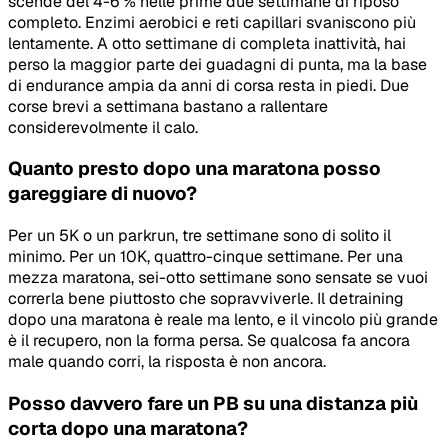
scende del 4-6 % nelle prime due settimane di riposo
completo. Enzimi aerobici e reti capillari svaniscono più
lentamente. A otto settimane di completa inattività, hai
perso la maggior parte dei guadagni di punta, ma la base
di endurance ampia da anni di corsa resta in piedi. Due
corse brevi a settimana bastano a rallentare
considerevolmente il calo.
Quanto presto dopo una maratona posso
gareggiare di nuovo?
Per un 5K o un parkrun, tre settimane sono di solito il
minimo. Per un 10K, quattro-cinque settimane. Per una
mezza maratona, sei-otto settimane sono sensate se vuoi
correrla bene piuttosto che sopravviverle. Il detraining
dopo una maratona è reale ma lento, e il vincolo più grande
è il recupero, non la forma persa. Se qualcosa fa ancora
male quando corri, la risposta è non ancora.
Posso davvero fare un PB su una distanza più
corta dopo una maratona?