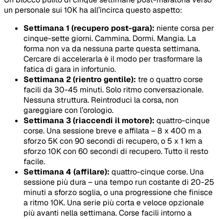
un personale sui 10K ha all’incirca questo aspetto:
Settimana 1 (recupero post-gara):
niente corsa per
cinque-sette giorni. Cammina. Dormi. Mangia. La
forma non va da nessuna parte questa settimana.
Cercare di accelerarla è il modo per trasformare la
fatica di gara in infortunio.
Settimana 2 (rientro gentile):
tre o quattro corse
facili da 30-45 minuti. Solo ritmo conversazionale.
Nessuna struttura. Reintroduci la corsa, non
gareggiare con l’orologio.
Settimana 3 (riaccendi il motore):
quattro-cinque
corse. Una sessione breve e affilata – 8 x 400 m a
sforzo 5K con 90 secondi di recupero, o 5 x 1 km a
sforzo 10K con 60 secondi di recupero. Tutto il resto
facile.
Settimana 4 (affilare):
quattro-cinque corse. Una
sessione più dura – una tempo run costante di 20-25
minuti a sforzo soglia, o una progressione che finisce
a ritmo 10K. Una serie più corta e veloce opzionale
più avanti nella settimana. Corse facili intorno a