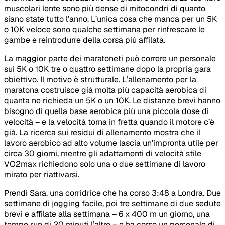
muscolari lente sono più dense di mitocondri di quanto
siano state tutto l’anno. L’unica cosa che manca per un 5K
o 10K veloce sono qualche settimana per rinfrescare le
gambe e reintrodurre della corsa più affilata.
La maggior parte dei maratoneti può correre un personale
sui 5K o 10K tre o quattro settimane dopo la propria gara
obiettivo. Il motivo è strutturale. L’allenamento per la
maratona costruisce già molta più capacità aerobica di
quanta ne richieda un 5K o un 10K. Le distanze brevi hanno
bisogno di quella base aerobica più una piccola dose di
velocità – e la velocità torna in fretta quando il motore c’è
già. La ricerca sui residui di allenamento mostra che il
lavoro aerobico ad alto volume lascia un’impronta utile per
circa 30 giorni, mentre gli adattamenti di velocità stile
VO2max richiedono solo una o due settimane di lavoro
mirato per riattivarsi.
Prendi Sara, una corridrice che ha corso 3:48 a Londra. Due
settimane di jogging facile, poi tre settimane di due sedute
brevi e affilate alla settimana – 6 x 400 m un giorno, una
tempo run di 20 minuti l’altro – e ha corso un personale di