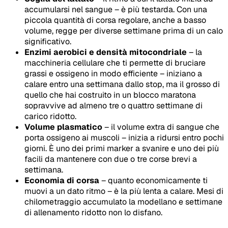
accumularsi nel sangue – è più testarda. Con una
piccola quantità di corsa regolare, anche a basso
volume, regge per diverse settimane prima di un calo
significativo.
Enzimi aerobici e densità mitocondriale
– la
macchineria cellulare che ti permette di bruciare
grassi e ossigeno in modo efficiente – iniziano a
calare entro una settimana dallo stop, ma il grosso di
quello che hai costruito in un blocco maratona
sopravvive ad almeno tre o quattro settimane di
carico ridotto.
Volume plasmatico
– il volume extra di sangue che
porta ossigeno ai muscoli – inizia a ridursi entro pochi
giorni. È uno dei primi marker a svanire e uno dei più
facili da mantenere con due o tre corse brevi a
settimana.
Economia di corsa
– quanto economicamente ti
muovi a un dato ritmo – è la più lenta a calare. Mesi di
chilometraggio accumulato la modellano e settimane
di allenamento ridotto non lo disfano.