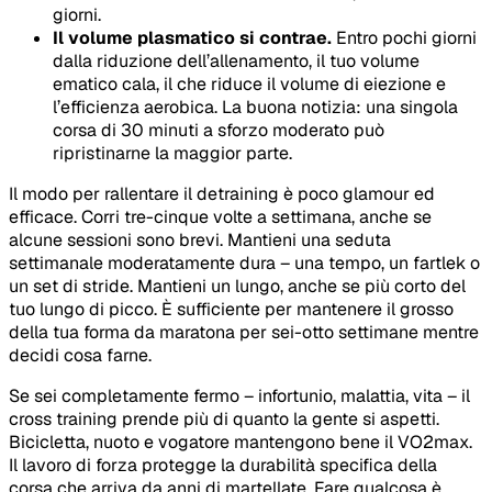
giorni.
Il volume plasmatico si contrae.
Entro pochi giorni
dalla riduzione dell’allenamento, il tuo volume
ematico cala, il che riduce il volume di eiezione e
l’efficienza aerobica. La buona notizia: una singola
corsa di 30 minuti a sforzo moderato può
ripristinarne la maggior parte.
Il modo per rallentare il detraining è poco glamour ed
efficace. Corri tre-cinque volte a settimana, anche se
alcune sessioni sono brevi. Mantieni una seduta
settimanale moderatamente dura – una tempo, un fartlek o
un set di stride. Mantieni un lungo, anche se più corto del
tuo lungo di picco. È sufficiente per mantenere il grosso
della tua forma da maratona per sei-otto settimane mentre
decidi cosa farne.
Se sei completamente fermo – infortunio, malattia, vita – il
cross training prende più di quanto la gente si aspetti.
Bicicletta, nuoto e vogatore mantengono bene il VO2max.
Il lavoro di forza protegge la durabilità specifica della
corsa che arriva da anni di martellate. Fare qualcosa è