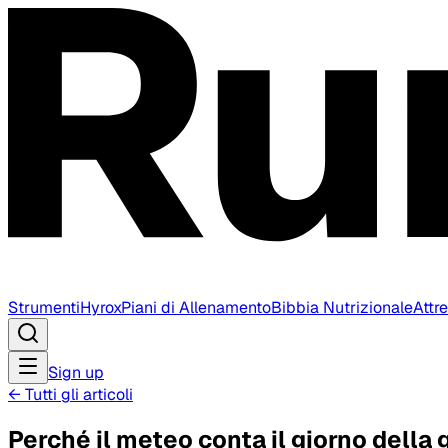
Strumenti
Hyrox
Piani di Allenamento
Bibbia Nutrizionale
Attr
Sign up
←
Tutti gli articoli
Perché il meteo conta il giorno della 