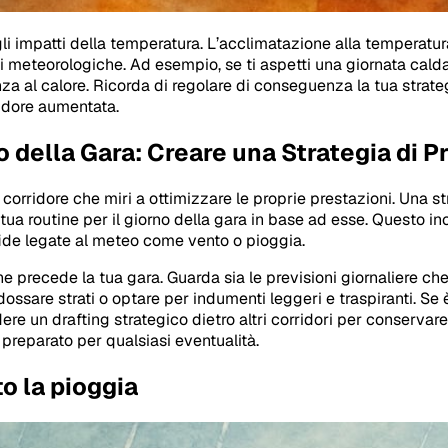
i impatti della temperatura. L’acclimatazione alla temperatura
oni meteorologiche. Ad esempio, se ti aspetti una giornata cal
za al calore. Ricorda di regolare di conseguenza la tua strateg
udore aumentata.
 della Gara: Creare una Strategia di P
 corridore che miri a ottimizzare le proprie prestazioni. Una s
tua routine per il giorno della gara in base ad esse. Questo i
fide legate al meteo come vento o pioggia.
e precede la tua gara. Guarda sia le previsioni giornaliere ch
dossare strati o optare per indumenti leggeri e traspiranti. Se
 un drafting strategico dietro altri corridori per conservare 
i preparato per qualsiasi eventualità.
to la pioggia