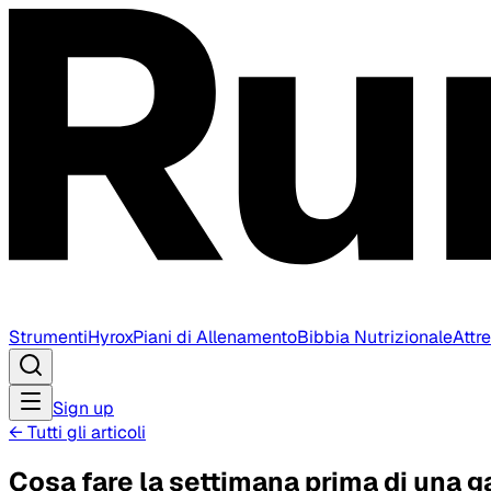
Strumenti
Hyrox
Piani di Allenamento
Bibbia Nutrizionale
Attr
Sign up
←
Tutti gli articoli
Cosa fare la settimana prima di una g