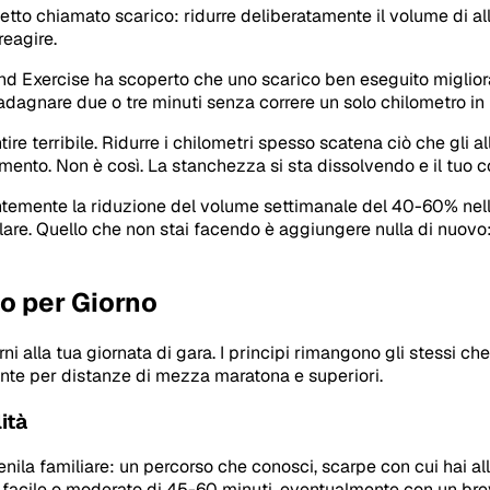
cetto chiamato scarico: ridurre deliberatamente il volume di 
reagire.
nd Exercise
ha scoperto che uno scarico ben eseguito migliora 
dagnare due o tre minuti senza correre un solo chilometro in 
tire terribile. Ridurre i chilometri spesso scatena ciò che gli
tamento. Non è così. La stanchezza si sta dissolvendo e il tuo
antemente la riduzione del volume settimanale del 40-60% nell
olare. Quello che non stai facendo è aggiungere nulla di nuo
no per Giorno
ni alla tua giornata di gara. I principi rimangono gli stessi 
levante per distanze di mezza maratona e superiori.
ità
nila familiare: un percorso che conosci, scarpe con cui hai all
o facile o moderato di 45-60 minuti, eventualmente con un bre