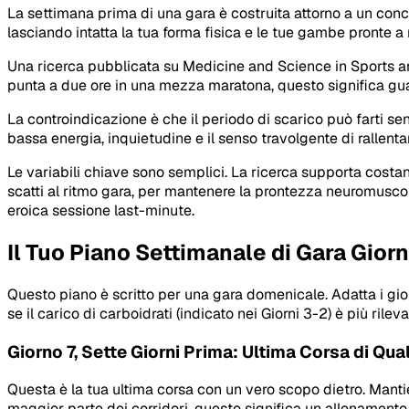
La settimana prima di una gara è costruita attorno a un con
lasciando intatta la tua forma fisica e le tue gambe pronte a 
Una ricerca pubblicata su
Medicine and Science in Sports a
punta a due ore in una mezza maratona, questo significa gua
La controindicazione è che il periodo di scarico può farti sen
bassa energia, inquietudine e il senso travolgente di rallen
Le variabili chiave sono semplici. La ricerca supporta cost
scatti al ritmo gara, per mantenere la prontezza neuromusc
eroica sessione last-minute.
Il Tuo Piano Settimanale di Gara Gior
Questo piano è scritto per una gara domenicale. Adatta i gior
se il carico di carboidrati (indicato nei Giorni 3-2) è più ri
Giorno 7, Sette Giorni Prima: Ultima Corsa di Qual
Questa è la tua ultima corsa con un vero scopo dietro. Mantie
maggior parte dei corridori, questo significa un allenament