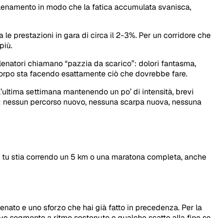
allenamento in modo che la fatica accumulata svanisca,
le prestazioni in gara di circa il 2-3%. Per un corridore che
più.
 allenatori chiamano “pazzia da scarico”: dolori fantasma,
 corpo sta facendo esattamente ciò che dovrebbe fare.
’ultima settimana mantenendo un po’ di intensità, brevi
vo: nessun percorso nuovo, nessuna scarpa nuova, nessuna
che tu stia correndo un 5 km o una maratona completa, anche
enato e uno sforzo che hai già fatto in precedenza. Per la
ve segmento a ritmo sostenuto o qualche scatto alla fine se