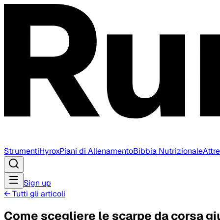
Strumenti
Hyrox
Piani di Allenamento
Bibbia Nutrizionale
Attr
Sign up
←
Tutti gli articoli
Come scegliere le scarpe da corsa gi