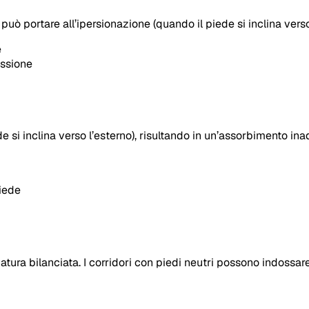
he può portare all’ipersionazione (quando il piede si inclina ver
e
essione
de si inclina verso l’esterno), risultando in un’assorbimento ina
piede
atura bilanciata. I corridori con piedi neutri possono indossar