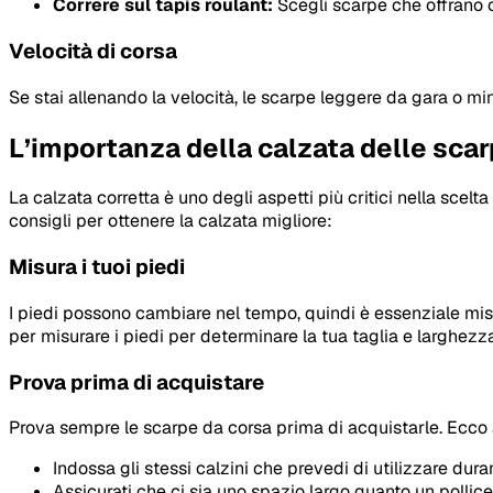
Correre sul tapis roulant:
Scegli scarpe che offrano c
Velocità di corsa
Se stai allenando la velocità, le scarpe leggere da gara o mi
L’importanza della calzata delle scarp
La calzata corretta è uno degli aspetti più critici nella scel
consigli per ottenere la calzata migliore:
Misura i tuoi piedi
I piedi possono cambiare nel tempo, quindi è essenziale misu
per misurare i piedi per determinare la tua taglia e larghezza
Prova prima di acquistare
Prova sempre le scarpe da corsa prima di acquistarle. Ecco 
Indossa gli stessi calzini che prevedi di utilizzare dura
Assicurati che ci sia uno spazio largo quanto un pollice t