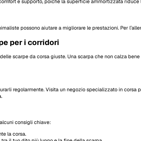
omfort e supporto, poiché la superficie ammortizzata riduce l
nimaliste possono aiutare a migliorare le prestazioni. Per l’a
e per i corridori
ta delle scarpe da corsa giuste. Una scarpa che non calza bene 
rarli regolarmente. Visita un negozio specializzato in corsa 
.
alcuni consigli chiave:
nte la corsa.
ra il tuo dito più lungo e la fine della scarpa.