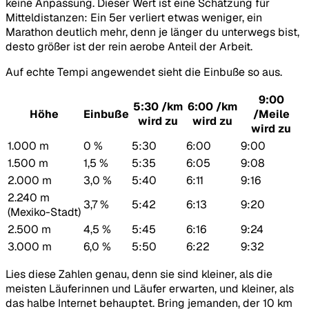
keine Anpassung. Dieser Wert ist eine Schätzung für
Mitteldistanzen: Ein 5er verliert etwas weniger, ein
Marathon deutlich mehr, denn je länger du unterwegs bist,
desto größer ist der rein aerobe Anteil der Arbeit.
Auf echte Tempi angewendet sieht die Einbuße so aus.
9:00
5:30 /km
6:00 /km
Höhe
Einbuße
/Meile
wird zu
wird zu
wird zu
1.000 m
0 %
5:30
6:00
9:00
1.500 m
1,5 %
5:35
6:05
9:08
2.000 m
3,0 %
5:40
6:11
9:16
2.240 m
3,7 %
5:42
6:13
9:20
(Mexiko-Stadt)
2.500 m
4,5 %
5:45
6:16
9:24
3.000 m
6,0 %
5:50
6:22
9:32
Lies diese Zahlen genau, denn sie sind kleiner, als die
meisten Läuferinnen und Läufer erwarten, und kleiner, als
das halbe Internet behauptet. Bring jemanden, der 10 km