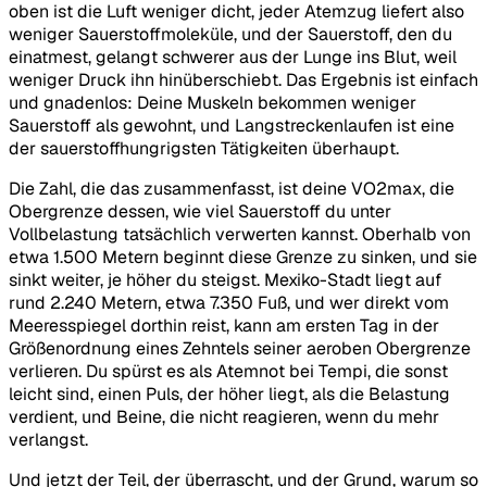
oben ist die Luft weniger dicht, jeder Atemzug liefert also
weniger Sauerstoffmoleküle, und der Sauerstoff, den du
einatmest, gelangt schwerer aus der Lunge ins Blut, weil
weniger Druck ihn hinüberschiebt. Das Ergebnis ist einfach
und gnadenlos: Deine Muskeln bekommen weniger
Sauerstoff als gewohnt, und Langstreckenlaufen ist eine
der sauerstoffhungrigsten Tätigkeiten überhaupt.
Die Zahl, die das zusammenfasst, ist deine VO2max, die
Obergrenze dessen, wie viel Sauerstoff du unter
Vollbelastung tatsächlich verwerten kannst. Oberhalb von
etwa 1.500 Metern beginnt diese Grenze zu sinken, und sie
sinkt weiter, je höher du steigst. Mexiko-Stadt liegt auf
rund 2.240 Metern, etwa 7.350 Fuß, und wer direkt vom
Meeresspiegel dorthin reist, kann am ersten Tag in der
Größenordnung eines Zehntels seiner aeroben Obergrenze
verlieren. Du spürst es als Atemnot bei Tempi, die sonst
leicht sind, einen Puls, der höher liegt, als die Belastung
verdient, und Beine, die nicht reagieren, wenn du mehr
verlangst.
Und jetzt der Teil, der überrascht, und der Grund, warum so