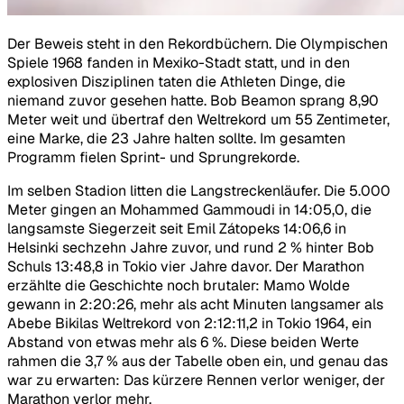
Der Beweis steht in den Rekordbüchern. Die Olympischen
Spiele 1968 fanden in Mexiko-Stadt statt, und in den
explosiven Disziplinen taten die Athleten Dinge, die
niemand zuvor gesehen hatte. Bob Beamon sprang 8,90
Meter weit und übertraf den Weltrekord um 55 Zentimeter,
eine Marke, die 23 Jahre halten sollte. Im gesamten
Programm fielen Sprint- und Sprungrekorde.
Im selben Stadion litten die Langstreckenläufer. Die 5.000
Meter gingen an Mohammed Gammoudi in 14:05,0, die
langsamste Siegerzeit seit Emil Zátopeks 14:06,6 in
Helsinki sechzehn Jahre zuvor, und rund 2 % hinter Bob
Schuls 13:48,8 in Tokio vier Jahre davor. Der Marathon
erzählte die Geschichte noch brutaler: Mamo Wolde
gewann in 2:20:26, mehr als acht Minuten langsamer als
Abebe Bikilas Weltrekord von 2:12:11,2 in Tokio 1964, ein
Abstand von etwas mehr als 6 %. Diese beiden Werte
rahmen die 3,7 % aus der Tabelle oben ein, und genau das
war zu erwarten: Das kürzere Rennen verlor weniger, der
Marathon verlor mehr.