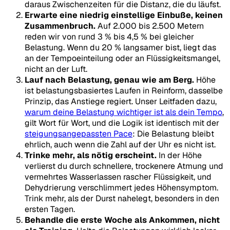
daraus Zwischenzeiten für die Distanz, die du läufst.
Erwarte eine niedrig einstellige Einbuße, keinen
Zusammenbruch.
Auf 2.000 bis 2.500 Metern
reden wir von rund 3 % bis 4,5 % bei gleicher
Belastung. Wenn du 20 % langsamer bist, liegt das
an der Tempoeinteilung oder an Flüssigkeitsmangel,
nicht an der Luft.
Lauf nach Belastung, genau wie am Berg.
Höhe
ist belastungsbasiertes Laufen in Reinform, dasselbe
Prinzip, das Anstiege regiert. Unser Leitfaden dazu,
warum deine Belastung wichtiger ist als dein Tempo
,
gilt Wort für Wort, und die Logik ist identisch mit der
steigungsangepassten Pace
: Die Belastung bleibt
ehrlich, auch wenn die Zahl auf der Uhr es nicht ist.
Trinke mehr, als nötig erscheint.
In der Höhe
verlierst du durch schnellere, trockenere Atmung und
vermehrtes Wasserlassen rascher Flüssigkeit, und
Dehydrierung verschlimmert jedes Höhensymptom.
Trink mehr, als der Durst nahelegt, besonders in den
ersten Tagen.
Behandle die erste Woche als Ankommen, nicht