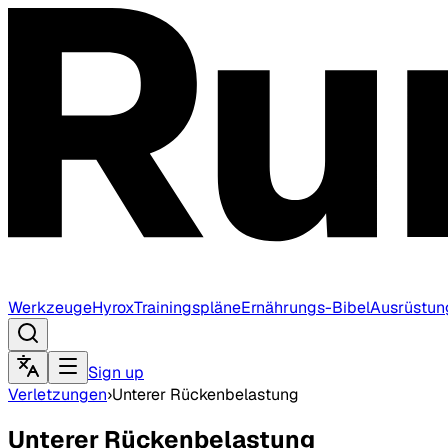
Werkzeuge
Hyrox
Trainingspläne
Ernährungs-Bibel
Ausrüstun
Sign up
Verletzungen
›
Unterer Rückenbelastung
Unterer Rückenbelastung