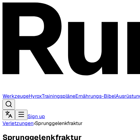
Werkzeuge
Hyrox
Trainingspläne
Ernährungs-Bibel
Ausrüstun
Sign up
Verletzungen
›
Sprunggelenkfraktur
Sprunggelenkfraktur