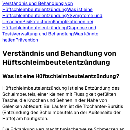
Verständnis und Behandlung von
Hüftschleimbeutelentzündung
Was ist eine
Hüftschleimbeutelentzündung?
Symptome und
Ursachen
Risikofaktoren
Komplikationen bei
Hüftschleimbeutelentzündung
Diagnose und
Tests
Verwaltung und Behandlung
Was könnte
helfen
Prävention
Verständnis und Behandlung von
Hüftschleimbeutelentzündung
Was ist eine Hüftschleimbeutelentzündung?
Hüftschleimbeutelentzündung ist eine Entzündung des
Schleimbeutels, einer kleinen mit Flüssigkeit gefüllten
Tasche, die Knochen und Sehnen in der Nähe von
Gelenken abfedert. Bei Läufern ist die Trochanter-Bursitis
(Entzündung des Schleimbeutels an der Außenseite der
Hüfte) am häufigsten.
Die Erkrankung verursacht typischerweise Schmerzen an