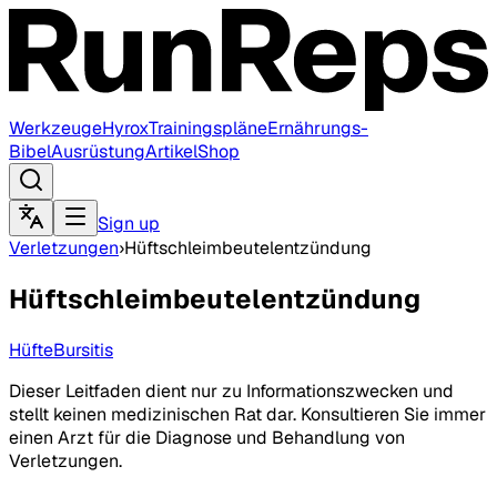
Werkzeuge
Hyrox
Trainingspläne
Ernährungs-
Bibel
Ausrüstung
Artikel
Shop
Sign up
Verletzungen
›
Hüftschleimbeutelentzündung
Hüftschleimbeutelentzündung
Hüfte
Bursitis
Dieser Leitfaden dient nur zu Informationszwecken und
stellt keinen medizinischen Rat dar. Konsultieren Sie immer
einen Arzt für die Diagnose und Behandlung von
Verletzungen.