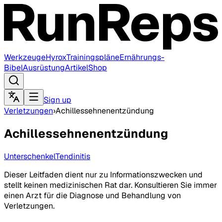
Werkzeuge
Hyrox
Trainingspläne
Ernährungs-
Bibel
Ausrüstung
Artikel
Shop
Sign up
Verletzungen
›
Achillessehnenentzündung
Achillessehnenentzündung
Unterschenkel
Tendinitis
Dieser Leitfaden dient nur zu Informationszwecken und
stellt keinen medizinischen Rat dar. Konsultieren Sie immer
einen Arzt für die Diagnose und Behandlung von
Verletzungen.