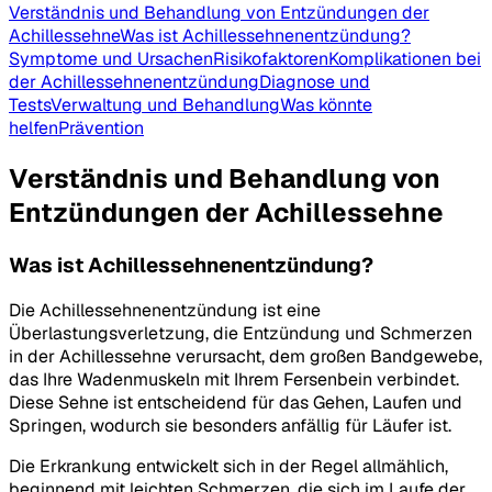
Verständnis und Behandlung von Entzündungen der
Achillessehne
Was ist Achillessehnenentzündung?
Symptome und Ursachen
Risikofaktoren
Komplikationen bei
der Achillessehnenentzündung
Diagnose und
Tests
Verwaltung und Behandlung
Was könnte
helfen
Prävention
Verständnis und Behandlung von
Entzündungen der Achillessehne
Was ist Achillessehnenentzündung?
Die Achillessehnenentzündung ist eine
Überlastungsverletzung, die Entzündung und Schmerzen
in der Achillessehne verursacht, dem großen Bandgewebe,
das Ihre Wadenmuskeln mit Ihrem Fersenbein verbindet.
Diese Sehne ist entscheidend für das Gehen, Laufen und
Springen, wodurch sie besonders anfällig für Läufer ist.
Die Erkrankung entwickelt sich in der Regel allmählich,
beginnend mit leichten Schmerzen, die sich im Laufe der