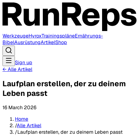
Werkzeuge
Hyrox
Trainingspläne
Ernährungs-
Bibel
Ausrüstung
Artikel
Shop
Sign up
←
Alle Artikel
Laufplan erstellen, der zu deinem
Leben passt
16 March 2026
Home
/
Alle Artikel
/
Laufplan erstellen, der zu deinem Leben passt