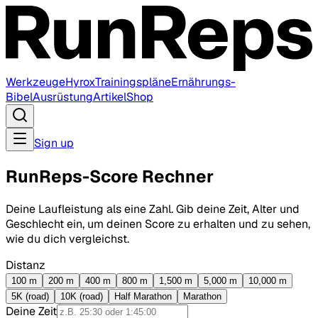
Werkzeuge
Hyrox
Trainingspläne
Ernährungs-
Bibel
Ausrüstung
Artikel
Shop
Sign up
RunReps-Score Rechner
Deine Laufleistung als eine Zahl. Gib deine Zeit, Alter und
Geschlecht ein, um deinen Score zu erhalten und zu sehen,
wie du dich vergleichst.
Distanz
100 m
200 m
400 m
800 m
1,500 m
5,000 m
10,000 m
5K (road)
10K (road)
Half Marathon
Marathon
Deine Zeit